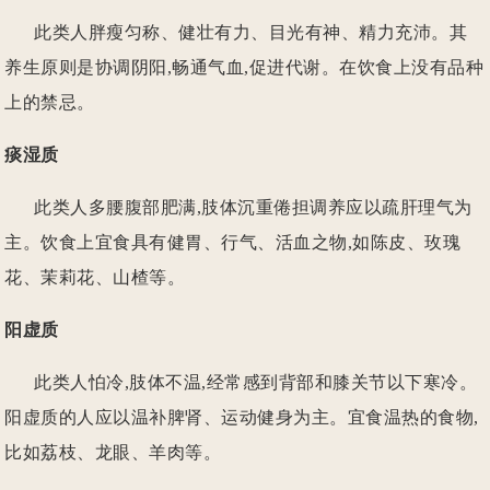
此类人胖瘦匀称、健壮有力、目光有神、精力充沛。其
们
养生原则是协调阴阳,畅通气血,促进代谢。在饮食上没有品种
上的禁忌。
痰湿质
此类人多腰腹部肥满,肢体沉重倦担调养应以疏肝理气为
主。饮食上宜食具有健胃、行气、活血之物,如陈皮、玫瑰
花、茉莉花、山楂等。
阳虚质
此类人怕冷,肢体不温,经常感到背部和膝关节以下寒冷。
阳虚质的人应以温补脾肾、运动健身为主。宜食温热的食物,
比如荔枝、龙眼、羊肉等。