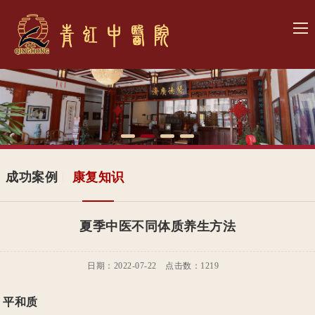
网
站
关
首
于
青
页
我
虹
患
们
文
者
诊
成功案例
康复知识
化
心
疗
医
夏季中医不同体质养生方法
声
项
院
联
目
展
日期：2022-07-22 点击数：
1219
系
示
平和质
我