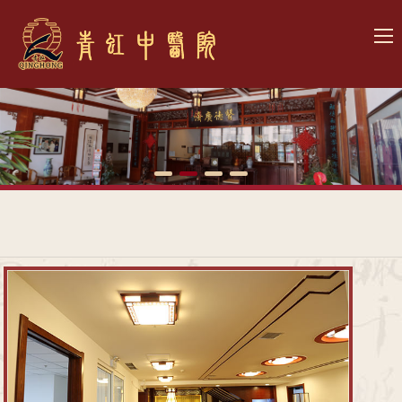
网
站
关
首
于
青
页
我
虹
患
们
文
者
诊
化
心
疗
医
声
项
院
联
目
展
系
示
我