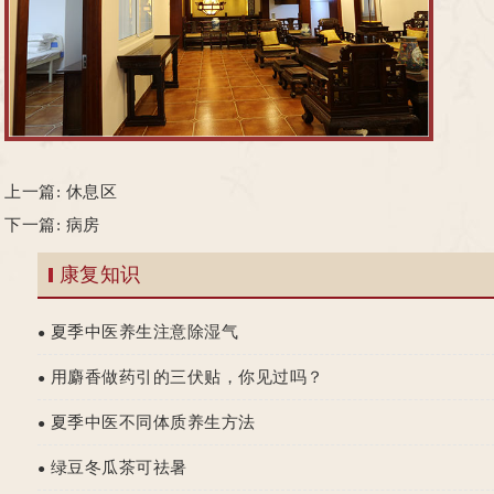
们
上一篇:
休息区
下一篇:
病房
康复知识
夏季中医养生注意除湿气
●
用麝香做药引的三伏贴，你见过吗？
●
夏季中医不同体质养生方法
●
绿豆冬瓜茶可祛暑
●