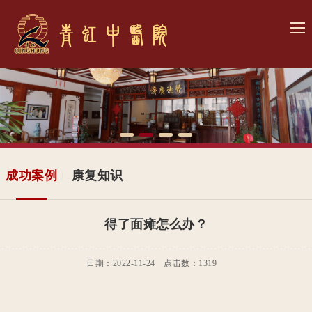
网
站
关
首
于
青
页
我
虹
患
们
文
者
诊
成功案例
康复知识
化
心
疗
医
得了面瘫怎么办？
声
项
院
联
目
展
日期：2022-11-24 点击数：
1319
系
示
我