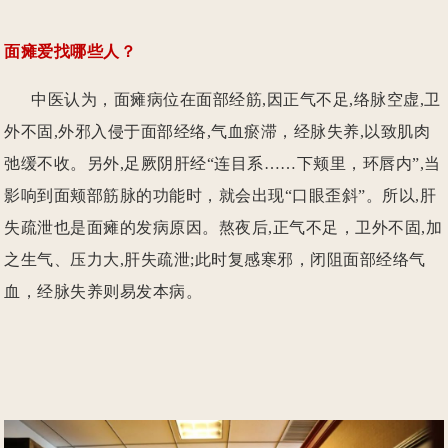
面瘫爱找哪些人？
中医认为，面瘫病位在面部经筋,因正气不足,络脉空虚,卫
外不固,外邪入侵于面部经络,气血瘀滞，经脉失养,以致肌肉
弛缓不收。另外,足厥阴肝经“连目系……下颊里，环唇内”,当
影响到面颊部筋脉的功能时，就会出现“口眼歪斜”。所以,肝
失疏泄也是面瘫的发病原因。熬夜后,正气不足，卫外不固,加
之生气、压力大,肝失疏泄;此时复感寒邪，闭阻面部经络气
血，经脉失养则易发本病。