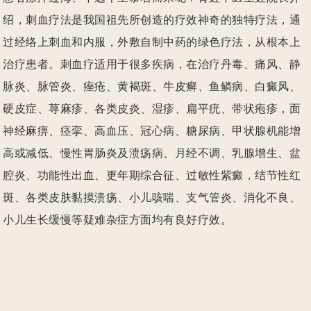
绍，刺血疗法是我国祖先所创造的疗效神奇的独特疗法，通
过经络上刺血和内服，外敷自制中药的绿色疗法，从根本上
治疗患者。刺血疗适用于很多疾病，在治疗丹毒、痛风、静
脉炎、脉管炎、痤疮、黄褐斑、牛皮癣、鱼鳞病、白癜风、
硬皮症、荨麻疹、各类皮炎、湿疹、扁平疣、带状疱疹，面
神经麻痹、痉挛、高血压、冠心病、糖尿病、甲状腺机能增
高或减低、慢性胃肠炎及溃疡病、月经不调、乳腺增生、盆
腔炎、功能性出血、更年期综合征、过敏性紫癜，结节性红
斑、各类皮肤黏摸溃疡、小儿咳喘、支气管炎、消化不良、
小儿生长缓慢等疑难杂症方面均有良好疗效。